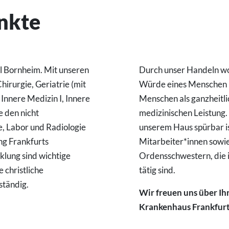
nkte
il Bornheim. Mit unseren
Durch unser Handeln wo
irurgie, Geriatrie (mit
Würde eines Menschen un
 Innere Medizin I, Innere
Menschen als ganzheitli
e den nicht
medizinischen Leistung.
, Labor und Radiologie
unserem Haus spürbar ist
ng Frankfurts
Mitarbeiter*innen sowi
klung sind wichtige
Ordensschwestern, die 
 christliche
tätig sind.
ständig.
Wir freuen uns über Ih
Krankenhaus Frankfurt